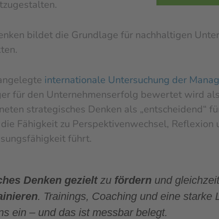
itzugestalten.
nken bildet die Grundlage für nachhaltigen Unte
ten.
 angelegte
internationale Untersuchung der Mana
ger für den Unternehmenserfolg bewertet wird al
eten strategisches Denken als „entscheidend“ für 
die Fähigkeit zu Perspektivenwechsel, Reflexion u
ungsfähigkeit führt.
ches Denken gezielt
zu
fördern
und gleichzei
ainieren
. Trainings, Coaching und eine starke L
s ein – und das ist messbar belegt.