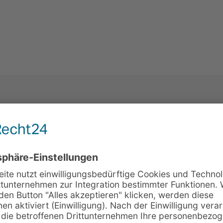
Strategie i
msetzung
was im Str
rst in der Umsetzung. Deshalb setzen
e Prozesse.
Henry Mintzbe
n Mitarbeitende ihre Sicht
und Identifikation