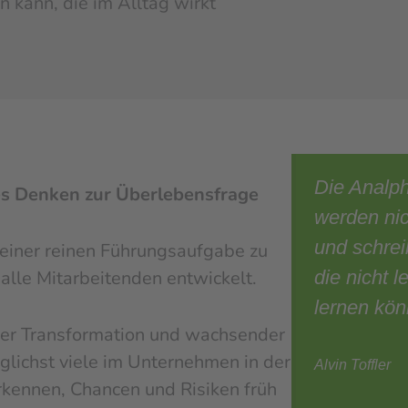
 kann, die im Alltag wirkt
Die Analph
es Denken zur Überlebensfrage
werden nic
und schrei
 einer reinen Führungsaufgabe zu
lle Mitarbeitenden entwickelt.
die nicht 
lernen kön
aler Transformation und wachsender
glichst viele im Unternehmen in der
Alvin Toffler
kennen, Chancen und Risiken früh