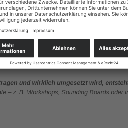
is an Bedeutung gewinnt, zeigt auch eine Studie v
zeitig einbeziehen, sind deutlich erfolgreicher. S
ftliche Ergebnisse.
wird, wenn das Wissen aus dem Unternehmen einfl
olle Impulse für Zukunftsthemen mit.
etragen und wirklich umgesetzt wird, entste
ate – z. B. Workshops, Sounding Boards oder in