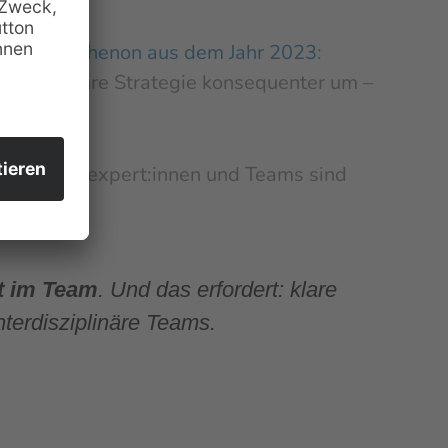
on
EY-Parthenon aus dem Jahr 2023
:
ie setzen ihre Strategie konsequenter um –
ießt. Fachexpert:innen und Teams sind
ht im Team
. Und das erfordert: klare
terdisziplinäre Teams.