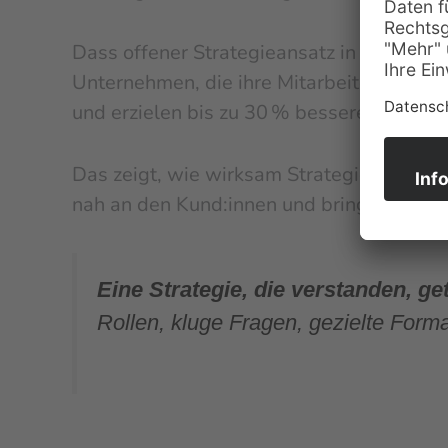
Dass offener Strategieansatz in der Prax
Unternehmen, die ihre Mitarbeitenden früh
und erzielen bis zu 30 % bessere wirtscha
Das zeigt, wie wirksam Strategiearbeit 
nah an den Kund:innen und bringen wertv
Eine Strategie, die verstanden, g
Rollen, kluge Fragen, gezielte Form