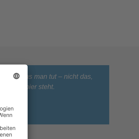
st das, was man tut – nicht das,
ategiepapier steht.
rg