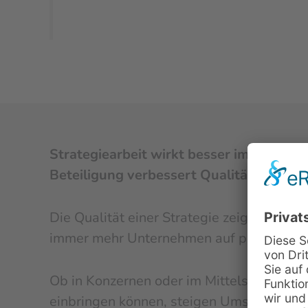
Strategiearbeit wirkt besser im Team
Beteiligung verbessert Qualität und U
Die Qualität einer Strategie zeigt sich e
immer mehr Unternehmen auf partizipativ
Ob in Konzernen oder im Mittelstand: Wen
einbringen können, steigen Umsetzbarkeit 